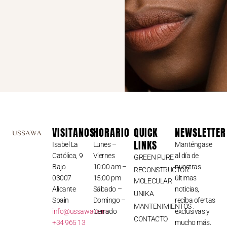
VISITANOS
HORARIO
QUICK
NEWSLETTER
LINKS
Isabel La
Lunes –
Manténgase
Católica, 9
Viernes
al día de
GREEN PURE
Bajo
10:00 am –
nuestras
RECONSTRUCTOR
03007
15:00 pm
últimas
MOLECULAR
Alicante
Sábado –
noticias,
UNIKA
Spain
Domingo –
reciba ofertas
MANTENIMIENTOS
info@ussawa.com
Cerrado
exclusivas y
CONTACTO
+34 965 13
mucho más.